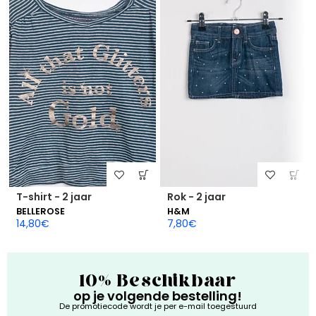
T-shirt - 2 jaar
Rok - 2 jaar
BELLEROSE
H&M
14,80
€
7,80
€
10% Beschikbaar
op je volgende bestelling!
De promotiecode wordt je per e-mail toegestuurd