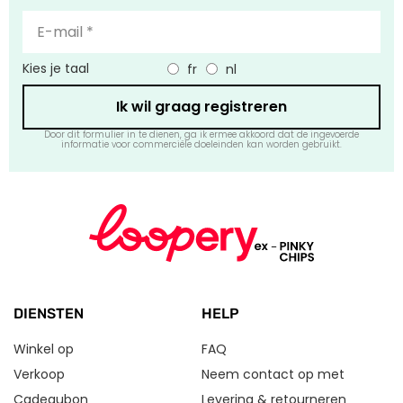
Kies je taal
fr
nl
Ik wil graag registreren
Door dit formulier in te dienen, ga ik ermee akkoord dat de ingevoerde
informatie voor commerciële doeleinden kan worden gebruikt.
DIENSTEN
HELP
Winkel op
FAQ
Verkoop
Neem contact op met
Cadeaubon
Levering & retourneren