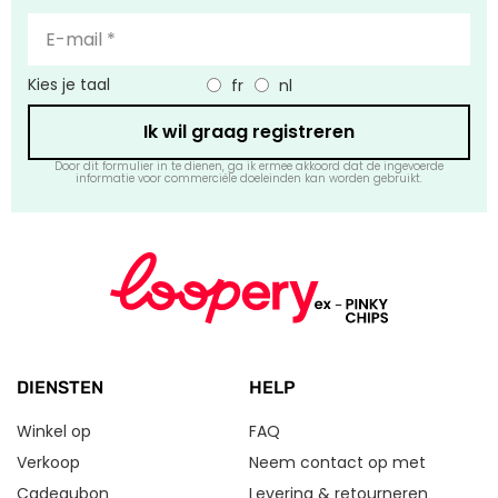
Kies je taal
fr
nl
Ik wil graag registreren
Door dit formulier in te dienen, ga ik ermee akkoord dat de ingevoerde
informatie voor commerciële doeleinden kan worden gebruikt.
DIENSTEN
HELP
Winkel op
FAQ
Verkoop
Neem contact op met
Cadeaubon
Levering & retourneren