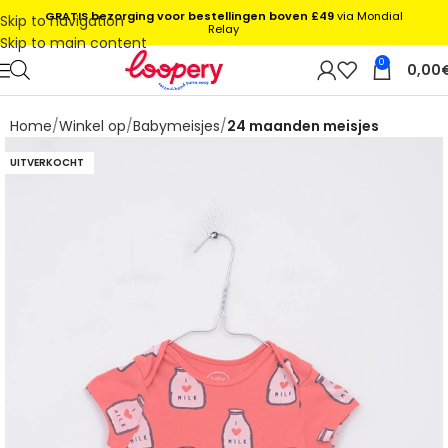
GRATIS bezorging voor bestellingen boven £49
via Mondial
Skip to navigation
Relay
Skip to main content
0
0,00
Home
Winkel op
Babymeisjes
24 maanden meisjes
UITVERKOCHT