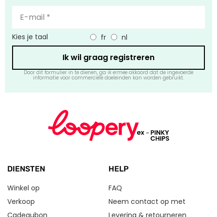
Kies je taal
fr
nl
Ik wil graag registreren
Door dit formulier in te dienen, ga ik ermee akkoord dat de ingevoerde
informatie voor commerciële doeleinden kan worden gebruikt.
DIENSTEN
HELP
Winkel op
FAQ
Verkoop
Neem contact op met
Cadeaubon
Levering & retourneren