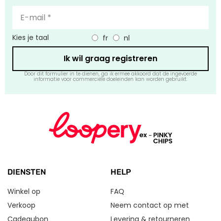
Kies je taal
fr
nl
Ik wil graag registreren
Door dit formulier in te dienen, ga ik ermee akkoord dat de ingevoerde
informatie voor commerciële doeleinden kan worden gebruikt.
DIENSTEN
HELP
Winkel op
FAQ
Verkoop
Neem contact op met
Cadeaubon
Levering & retourneren