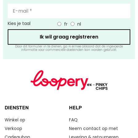
Kies je taal
fr
nl
Ik wil graag registreren
Door dit formulier in te dienen, ga ik ermee akkoord dat de ingevoerde
informatie voor commerciële doeleinden kan worden gebruikt.
DIENSTEN
HELP
Winkel op
FAQ
Verkoop
Neem contact op met
Cadeaubon
Levering & retourneren