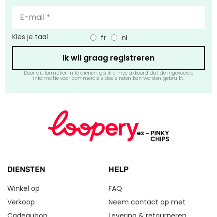
Kies je taal
fr
nl
Ik wil graag registreren
Door dit formulier in te dienen, ga ik ermee akkoord dat de ingevoerde
informatie voor commerciële doeleinden kan worden gebruikt.
DIENSTEN
HELP
Winkel op
FAQ
Verkoop
Neem contact op met
Cadeaubon
Levering & retourneren