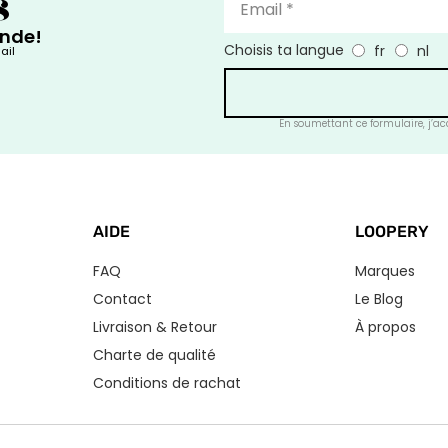
s
ande!
Choisis ta langue
fr
nl
ail
En soumettant ce formulaire, j’acc
AIDE
LOOPERY
FAQ
Marques
Contact
Le Blog
Livraison & Retour
À propos
Charte de qualité
Conditions de rachat