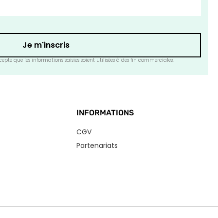
Je m'inscris
epte que les informations saisies soient utilisées à des fin commerciales.
INFORMATIONS
CGV
Partenariats