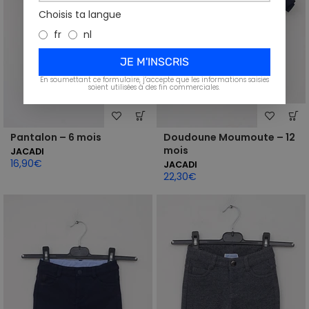
Choisis ta langue
fr
nl
JE M'INSCRIS
En soumettant ce formulaire, j’accepte que les informations saisies
soient utilisées à des fin commerciales.
Pantalon – 6 mois
Doudoune Moumoute – 12
mois
JACADI
16,90
€
JACADI
22,30
€