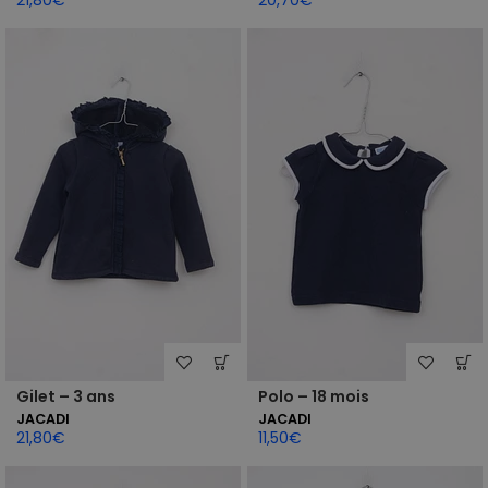
21,80
€
20,70
€
Gilet – 3 ans
Polo – 18 mois
JACADI
JACADI
21,80
€
11,50
€