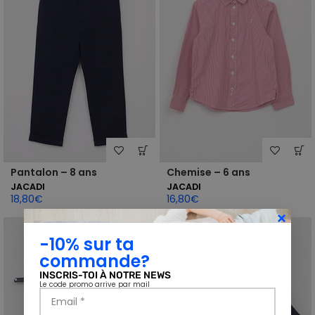
Pantalon – 8 ans
Chemise – 6 ans
JACADI
JACADI
18,80
€
16,80
€
-10%
sur ta
commande?
INSCRIS-TOI À NOTRE NEWS
Le code promo arrive par mail