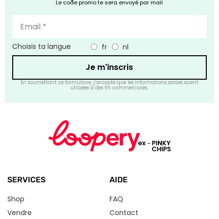
Le code promo te sera envoyé par mail
Choisis ta langue
fr
nl
Je m'inscris
En soumettant ce formulaire, j’accepte que les informations saisies soient
utilisées à des fin commerciales.
SERVICES
AIDE
Shop
FAQ
Vendre
Contact