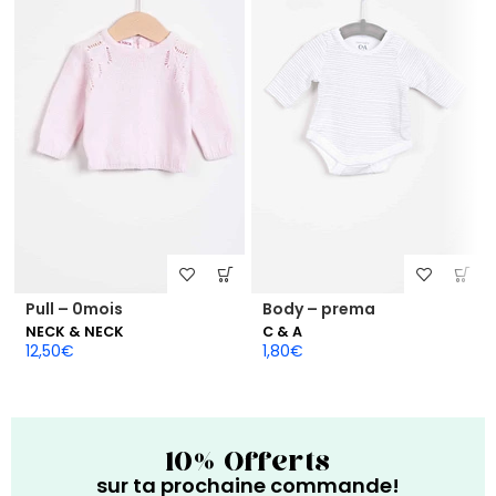
Pull – 0mois
Body – prema
NECK & NECK
C & A
12,50
€
1,80
€
10% Offerts
sur ta prochaine commande!