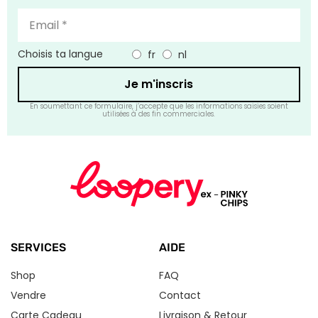
Choisis ta langue
fr
nl
Je m'inscris
En soumettant ce formulaire, j’accepte que les informations saisies soient
utilisées à des fin commerciales.
SERVICES
AIDE
Shop
FAQ
Vendre
Contact
Carte Cadeau
Livraison & Retour