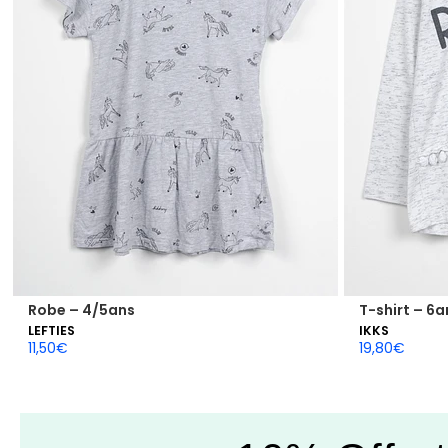
Robe – 4/5ans
T-shirt – 6a
LEFTIES
IKKS
11,50
€
19,80
€