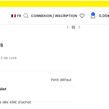
0
FR
CONNEXION / INSCRIPTION
0,00
ns
 E de Love
Petit défaut
ite dès 49€ d'achat