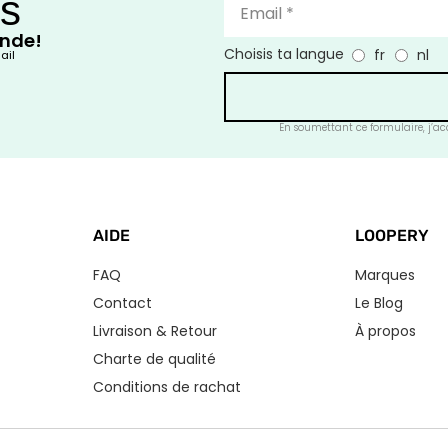
ts
ande!
Choisis ta langue
fr
nl
ail
En soumettant ce formulaire, j’acc
AIDE
LOOPERY
FAQ
Marques
Contact
Le Blog
Livraison & Retour
À propos
Charte de qualité
Conditions de rachat