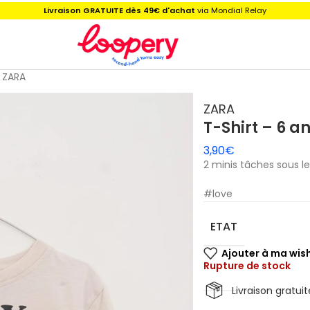
Livraison GRATUITE dès 49€ d'achat
via Mondial Relay
s ZARA
ZARA
T-Shirt – 6 a
3,90
€
2 minis tâches sous le
#love
ETAT
Rupture de stock
Livraison gratu