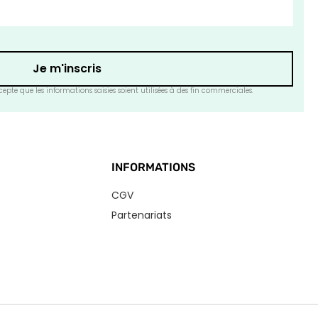
Je m'inscris
epte que les informations saisies soient utilisées à des fin commerciales.
INFORMATIONS
CGV
Partenariats