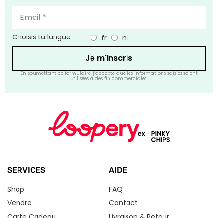
Choisis ta langue
fr
nl
Je m'inscris
En soumettant ce formulaire, j’accepte que les informations saisies soient
utilisées à des fin commerciales.
SERVICES
AIDE
Shop
FAQ
Vendre
Contact
Carte Cadeau
Livraison & Retour