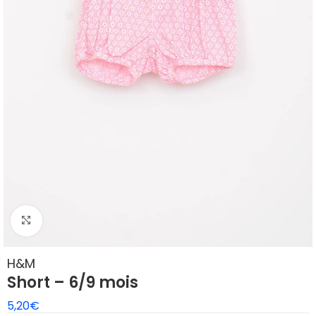
Agrandir
H&M
Short – 6/9 mois
5,20
€