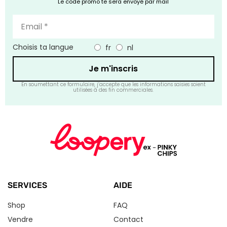
Le code promo te sera envoyé par mail
Choisis ta langue
fr
nl
Je m'inscris
En soumettant ce formulaire, j’accepte que les informations saisies soient
utilisées à des fin commerciales.
SERVICES
AIDE
Shop
FAQ
Vendre
Contact