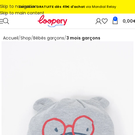
Skip to navigation
Livraison GRATUITE dès 49€ d'achat
via Mondial Relay
Skip to main content
0
0,00
Accueil
Shop
Bébés garçons
3 mois garçons