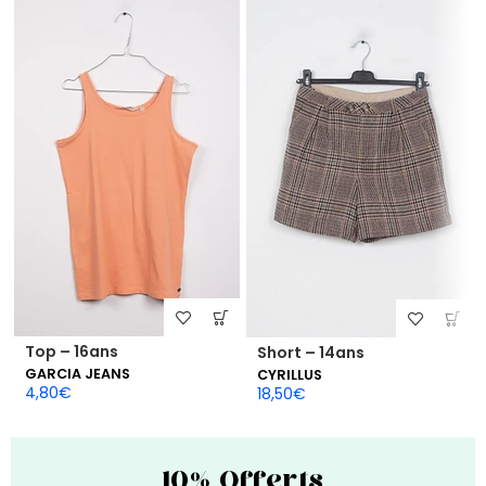
Top – 16ans
Short – 14ans
GARCIA JEANS
CYRILLUS
4,80
€
18,50
€
10% Offerts