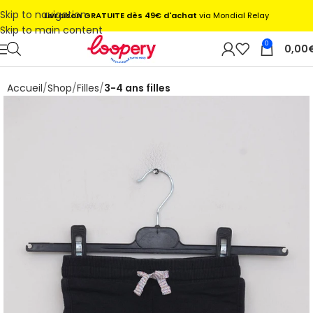
Skip to navigation
Livraison GRATUITE dès 49€ d'achat
via Mondial Relay
Skip to main content
0
0,00
Accueil
Shop
Filles
3-4 ans filles