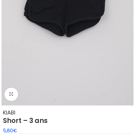
Agrandir
KIABI
Short – 3 ans
5,80
€