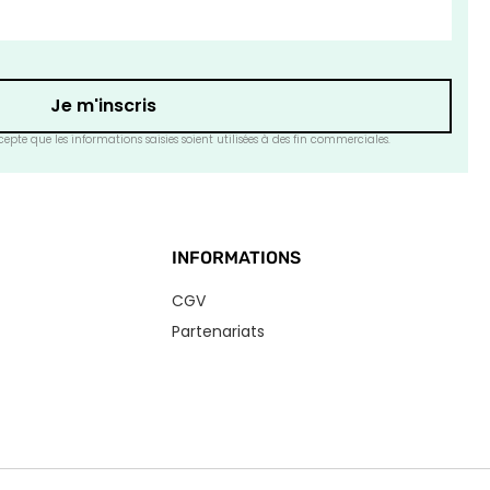
Je m'inscris
epte que les informations saisies soient utilisées à des fin commerciales.
INFORMATIONS
CGV
Partenariats