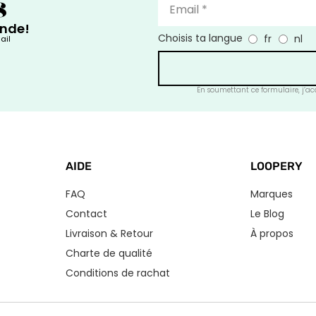
s
ande!
Choisis ta langue
fr
nl
ail
En soumettant ce formulaire, j’acc
AIDE
LOOPERY
FAQ
Marques
Contact
Le Blog
Livraison & Retour
À propos
Charte de qualité
Conditions de rachat