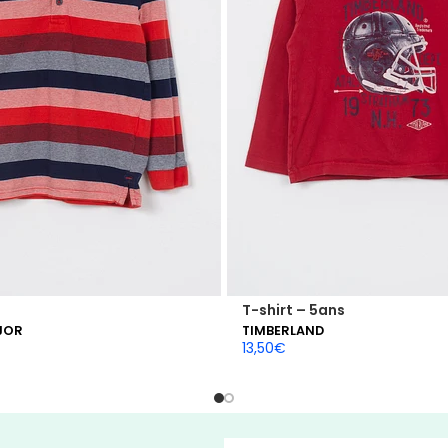
T-shirt – 5ans
JOR
TIMBERLAND
13,50
€