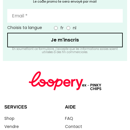
Le code promo te sera envoyé par mail
Choisis ta langue
fr
nl
Je m'inscris
En soumettant ce formulaire, j’accepte que les informations saisies soient
utilisées à des fin commerciales.
SERVICES
AIDE
Shop
FAQ
Vendre
Contact