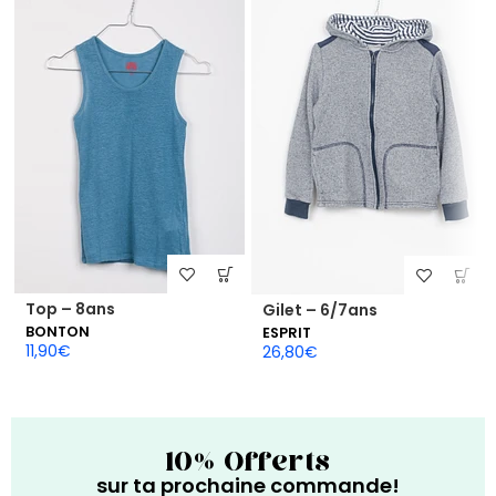
Top – 8ans
Gilet – 6/7ans
BONTON
ESPRIT
11,90
€
26,80
€
10% Offerts
sur ta prochaine commande!