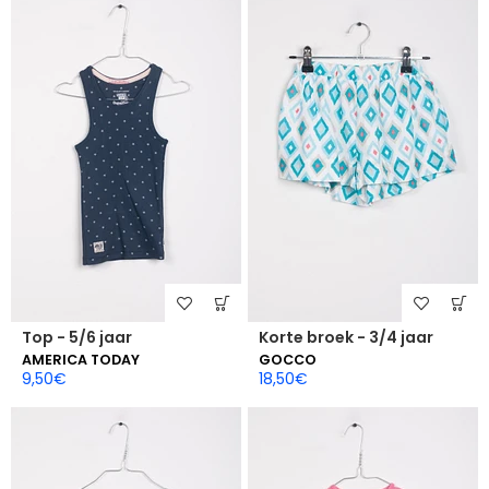
Top - 5/6 jaar
Korte broek - 3/4 jaar
AMERICA TODAY
GOCCO
9,50
€
18,50
€