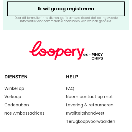
Ik wil graag registreren
Door dit formulier in te dienen, ga ik ermee akkoord dat de ingevoerde
informatie voor commerciële doeleinden kan worden gebruikt.
DIENSTEN
HELP
Winkel op
FAQ
Verkoop
Neem contact op met
Cadeaubon
Levering & retourneren
Nos Ambassadrices
Kwaliteitshandvest
Terugkoopvoorwaarden