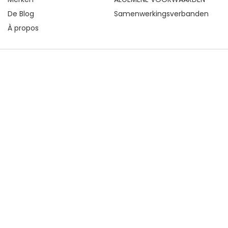
De Blog
Samenwerkingsverbanden
À propos
VEILIG BETALEN MET KAART EN ECOCHEQUE
Loopery is een eshop voor tweedehands kleding voor
baby's en kinderen van 0 tot 16 jaar. Een
kleedkamerverkoop waar je gemakkelijk de mooie kleren
van je kinderen kunt kopen en verkopen. Tweedehands
kleding, schoenen en kinderverzorgingsartikelen, zorgvuldig
geselecteerd om je een kwaliteitservaring te bieden.