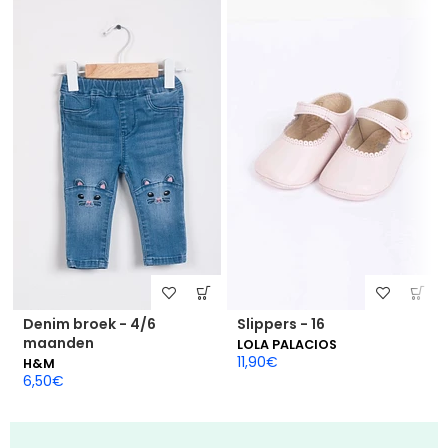
Denim broek - 4/6
Slippers - 16
maanden
LOLA PALACIOS
11,90
€
H&M
6,50
€