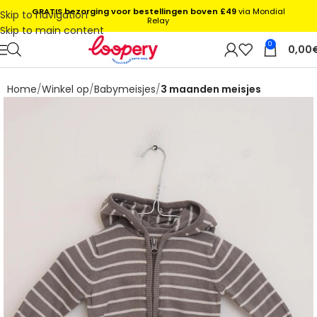
GRATIS bezorging voor bestellingen boven £49
via Mondial
Skip to navigation
Relay
Skip to main content
0
0,00
Home
Winkel op
Babymeisjes
3 maanden meisjes