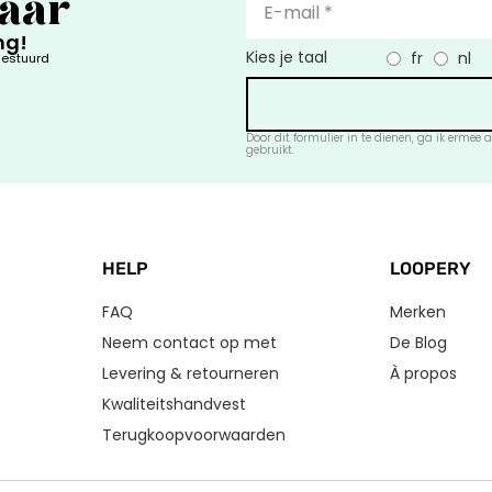
baar
ng!
Kies je taal
fr
nl
gestuurd
Door dit formulier in te dienen, ga ik erme
gebruikt.
HELP
LOOPERY
FAQ
Merken
Neem contact op met
De Blog
Levering & retourneren
À propos
Kwaliteitshandvest
Terugkoopvoorwaarden