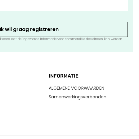
Ik wil graag registreren
e akkoord dat de ingevoerde informatie voor commerciële doeleinden kan worden
INFORMATIE
ALGEMENE VOORWAARDEN
Samenwerkingsverbanden