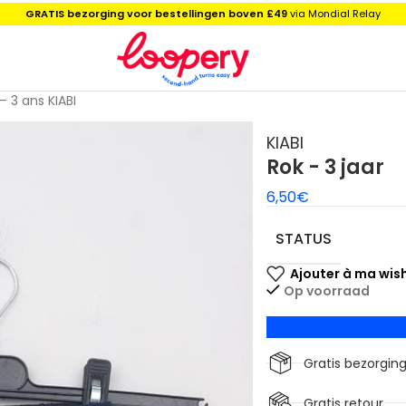
GRATIS bezorging voor bestellingen boven £49
via Mondial Relay
– 3 ans KIABI
KIABI
Rok - 3 jaar
6,50
€
STATUS
Op voorraad
Gratis bezorgin
Gratis retour