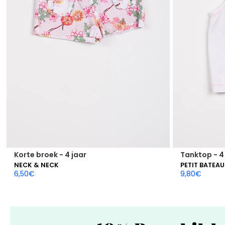
Korte broek - 4 jaar
Tanktop - 4
NECK & NECK
PETIT BATEAU
6,50
€
9,80
€