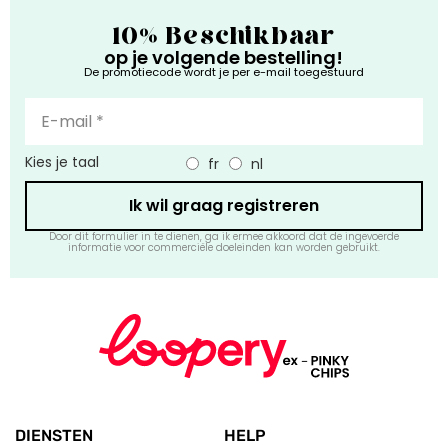
10% Beschikbaar
op je volgende bestelling!
De promotiecode wordt je per e-mail toegestuurd
Kies je taal
fr
nl
Ik wil graag registreren
Door dit formulier in te dienen, ga ik ermee akkoord dat de ingevoerde
informatie voor commerciële doeleinden kan worden gebruikt.
DIENSTEN
HELP