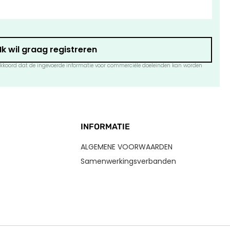
Ik wil graag registreren
e akkoord dat de ingevoerde informatie voor commerciële doeleinden kan worden
INFORMATIE
ALGEMENE VOORWAARDEN
Samenwerkingsverbanden