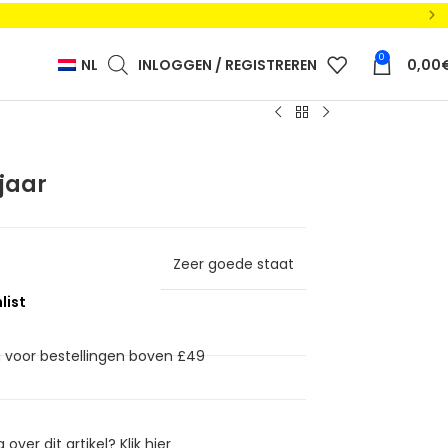
0
NL
INLOGGEN / REGISTREREN
0,00
 jaar
Zeer goede staat
g voor bestellingen boven £49
 over dit artikel?
Klik hier