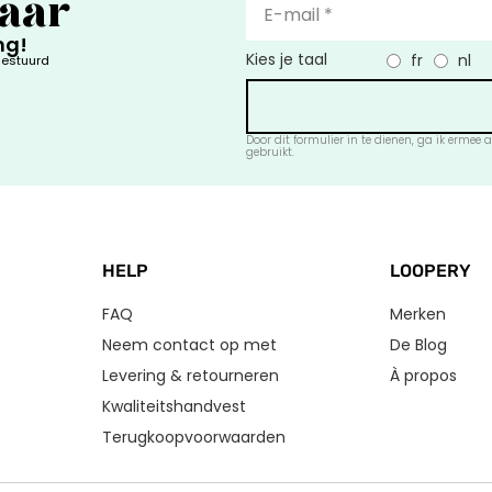
baar
ng!
Kies je taal
fr
nl
gestuurd
Door dit formulier in te dienen, ga ik erme
gebruikt.
HELP
LOOPERY
FAQ
Merken
Neem contact op met
De Blog
Levering & retourneren
À propos
Kwaliteitshandvest
Terugkoopvoorwaarden