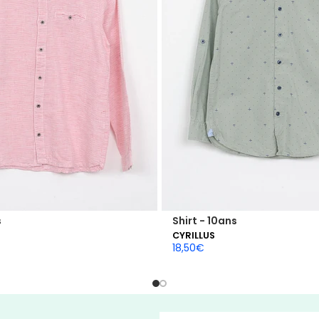
s
Shirt - 10ans
CYRILLUS
18,50
€