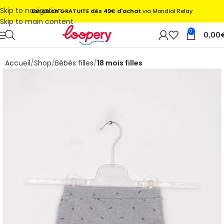
Skip to navigation
Livraison GRATUITE dès 49€ d'achat
via Mondial Relay
Skip to main content
0
0,00
Accueil
Shop
Bébés filles
18 mois filles